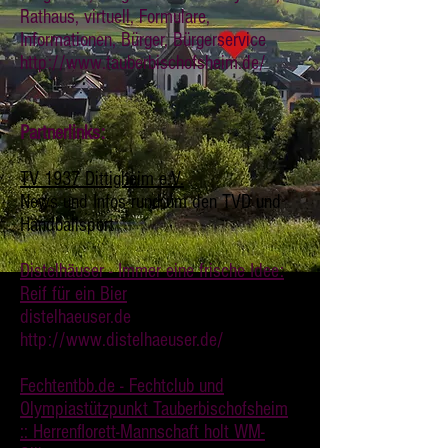
Rathaus, virtuell, Formulare,
Informationen, Bürger, Bürgerservice
http://www.tauberbischofsheim.de/
Partnerlinks:
TV 1937 Dittigheim e.V.
News und Infos rund um den TVD und
Handballsport
Distelhäuser - Immer eine frische Idee:
Reif für ein Bier
distelhaeuser.de
http://www.distelhaeuser.de/
Fechtentbb.de - Fechtclub und
Olympiastützpunkt Tauberbischofsheim
:: Herrenflorett-Mannschaft holt WM-