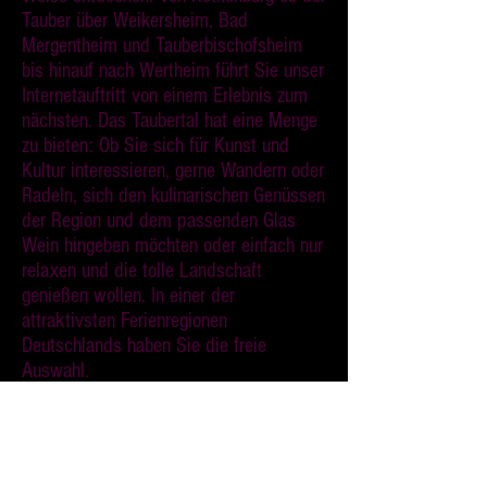
Tauber über Weikersheim, Bad
Mergentheim und Tauberbischofsheim
bis hinauf nach Wertheim führt Sie unser
Internetauftritt von einem Erlebnis zum
nächsten. Das Taubertal hat eine Menge
zu bieten: Ob Sie sich für Kunst und
Kultur interessieren, gerne Wandern oder
Radeln, sich den kulinarischen Genüssen
der Region und dem passenden Glas
Wein hingeben möchten oder einfach nur
relaxen und die tolle Landschaft
genießen wollen. In einer der
attraktivsten Ferienregionen
Deutschlands haben Sie die freie
Auswahl.
http://www.liebliches-taubertal.de/
Das Bauernhofmuseum in Distelhausen
Leben und Arbeiten auf den Höfen der