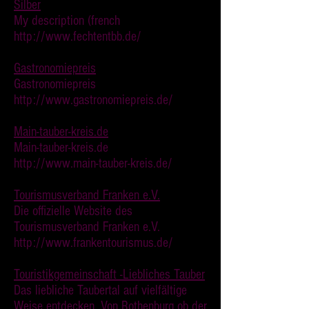
Silber
My description (french
http://www.fechtentbb.de/
Gastronomiepreis
Gastronomiepreis
http://www.gastronomiepreis.de/
Main-tauber-kreis.de
Main-tauber-kreis.de
http://www.main-tauber-kreis.de/
Tourismusverband Franken e.V.
Die offizielle Website des
Tourismusverband Franken e.V.
http://www.frankentourismus.de/
Touristikgemeinschaft -Liebliches Tauber
Das liebliche Taubertal auf vielfältige
Weise entdecken. Von Rothenburg ob der